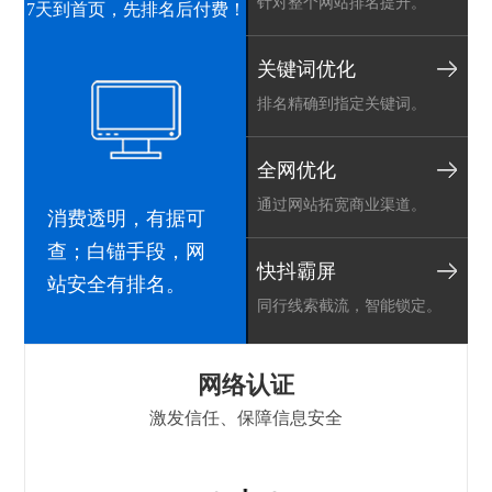
针对整个网站排名提升。
7天到首页，先排名后付费！
关键词优化
排名精确到指定关键词。
全网优化
通过网站拓宽商业渠道。
消费透明，有据可
查；白锚手段，网
快抖霸屏
站安全有排名。
同行线索截流，智能锁定。
h
网络认证
激发信任、保障信息安全