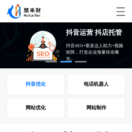
抖音优化 先排名后
抖音运营 抖店托管
抖音团购 抖店运营
收费用
抖音SEO+垂直达人助力+视频
“客户”变成“推销员”店铺火爆
矩阵，打造企业海量排名曝
全城营销。
光。
提升抖音优化排名,获取更高的
精准流量和排名.
1
2
3
抖音优化
电话机器人
网站优化
网站制作