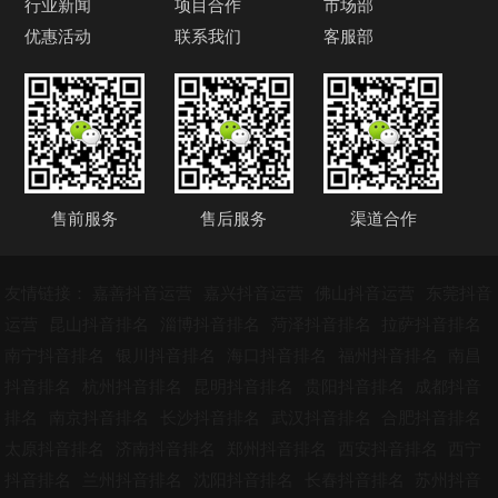
行业新闻
项目合作
市场部
优惠活动
联系我们
客服部
售前服务
售后服务
渠道合作
友情链接：
嘉善抖音运营
嘉兴抖音运营
佛山抖音运营
东莞抖音
运营
昆山抖音排名
淄博抖音排名
菏泽抖音排名
拉萨抖音排名
南宁抖音排名
银川抖音排名
海口抖音排名
福州抖音排名
南昌
抖音排名
杭州抖音排名
昆明抖音排名
贵阳抖音排名
成都抖音
排名
南京抖音排名
长沙抖音排名
武汉抖音排名
合肥抖音排名
太原抖音排名
济南抖音排名
郑州抖音排名
西安抖音排名
西宁
抖音排名
兰州抖音排名
沈阳抖音排名
长春抖音排名
苏州抖音